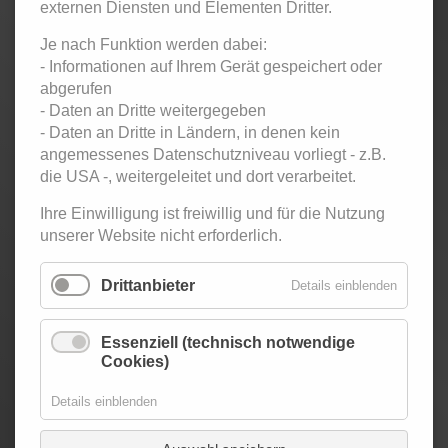
Sonntag
09.08.26
20:00–
Twen-Club Südbahnhof -
externen Diensten und Elementen Dritter.
23:00
Tanzparty für Erwachsene
Je nach Funktion werden dabei:
- Informationen auf Ihrem Gerät gespeichert oder
Sonntag
16.08.26
20:00–
Twen-Club - Tanzparty für
abgerufen
23:00
Erwachsene
- Daten an Dritte weitergegeben
- Daten an Dritte in Ländern, in denen kein
angemessenes Datenschutzniveau vorliegt - z.B.
Samstag
22.08.26
19:00–
Latin Social - Salsa, Bachata,
die USA -, weitergeleitet und dort verarbeitet.
02:30
Zouk
Ihre Einwilligung ist freiwillig und für die Nutzung
unserer Website nicht erforderlich.
Sonntag
23.08.26
20:00–
Twen-Club - Tanzparty für
23:00
Erwachsene
Drittanbieter
Details einblenden
Sonntag
30.08.26
20:00–
Twen-Club - Tanzparty für
23:00
Erwachsene
Essenziell (technisch notwendige
Cookies)
Samstag
05.09.26
20:00–
SommerNachtsBall im
Details einblenden
01:30
Palmengarten