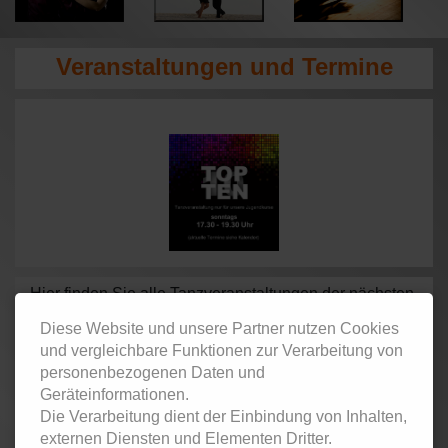
Veranstaltungen und Termine
Hier finden Sie alle Tanzveranstaltungen der nächsten
Wochen. Mehr Informationen erhalten Sie beim
Diese Website und unsere Partner nutzen Cookies
anklicken der jeweiligen Veranstaltung.
und vergleichbare Funktionen zur Verarbeitung von
personenbezogenen Daten und
Geräteinformationen.
Tag
Datum
Zeit
Event
Die Verarbeitung dient der Einbindung von Inhalten,
externen Diensten und Elementen Dritter.