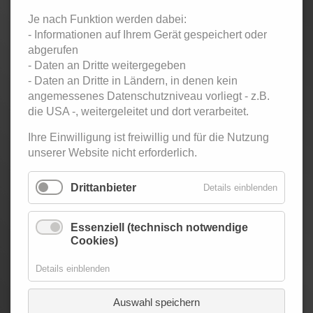
Sonntag
09.08.26
20:00–
Twen-Club Südbahnhof -
23:00
Tanzparty für Erwachsene
Je nach Funktion werden dabei:
- Informationen auf Ihrem Gerät gespeichert oder
abgerufen
Sonntag
16.08.26
20:00–
Twen-Club - Tanzparty für
- Daten an Dritte weitergegeben
23:00
Erwachsene
- Daten an Dritte in Ländern, in denen kein
angemessenes Datenschutzniveau vorliegt - z.B.
Samstag
22.08.26
19:00–
Latin Social - Salsa, Bachata,
die USA -, weitergeleitet und dort verarbeitet.
02:30
Zouk
Ihre Einwilligung ist freiwillig und für die Nutzung
unserer Website nicht erforderlich.
Sonntag
23.08.26
20:00–
Twen-Club - Tanzparty für
23:00
Erwachsene
Drittanbieter
Details einblenden
Sonntag
30.08.26
20:00–
Twen-Club - Tanzparty für
Essenziell (technisch notwendige
23:00
Erwachsene
Cookies)
Details einblenden
Samstag
05.09.26
20:00–
SommerNachtsBall im
01:30
Palmengarten
Auswahl speichern