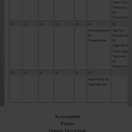
Twen-Club -
Tanzparty
für
Erwachsene
16
17
18
19
20
21
22
Samstagsparty
Top-Ten -
für
Übungsparty
Erwachsene
für
Jugendliche
Twen-Club -
Tanzparty
für
Erwachsene
23
24
25
26
27
28
Neon-Party für
Jugendkurse
Kursangebot
Events
Unsere Tanzschule