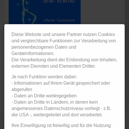
Diese Website und unsere Partner nutzen Cookies
und vergleichbare Funktionen zur Verarbeitung von
personenbezogenen Daten und
Tanzparty im Metropolis für Erwachsene und Singles.
Geräteinformationen.
Die Verarbeitung dient der Einbindung von Inhalten,
externen Diensten und Elementen Dritter.
Je nach Funktion werden dabei:
- Informationen auf Ihrem Gerät gespeichert oder
Eintritt:
abgerufen
- Daten an Dritte weitergegeben
5,- € Kursteilnehmer / 7,- € Ehemalige Kursteilnehmer
- Daten an Dritte in Ländern, in denen kein
und Gäste
angemessenes Datenschutzniveau vorliegt - z.B.
Zurück
die USA -, weitergeleitet und dort verarbeitet.
Ihre Einwilligung ist freiwillig und für die Nutzung
< Januar 2026
Februar 2026
März 2026 >