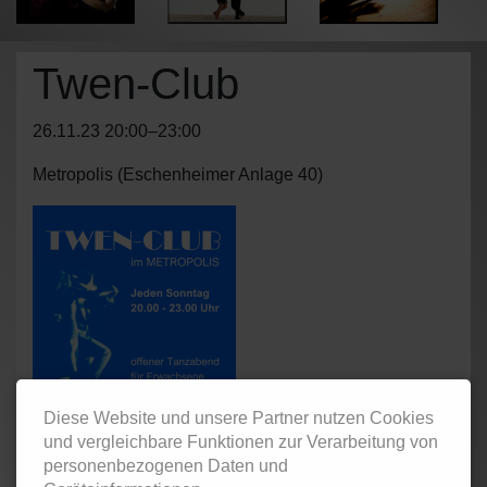
Twen-Club
26.11.23 20:00–23:00
Metropolis
(
Eschenheimer Anlage 40
)
Diese Website und unsere Partner nutzen Cookies
und vergleichbare Funktionen zur Verarbeitung von
Tanzveranstaltung sowohl für Kursteilnehmer der
personenbezogenen Daten und
Tanzschule und Externe Tänzerinnen und Tänzer im