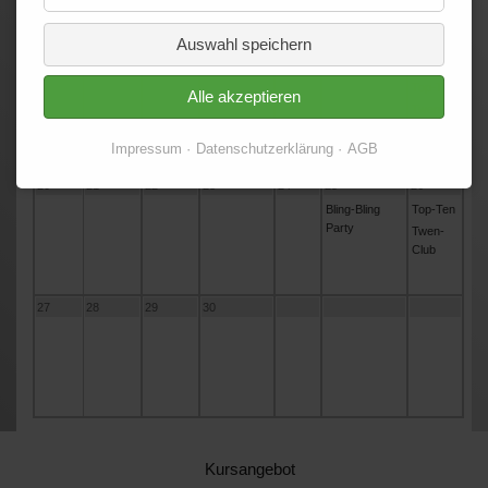
Club
Auswahl speichern
13
14
15
16
17
18
19
Top-Ten
Alle akzeptieren
Twen-
Club
Impressum
Datenschutzerklärung
AGB
20
21
22
23
24
25
26
Bling-Bling
Top-Ten
Party
Twen-
Club
27
28
29
30
Kursangebot