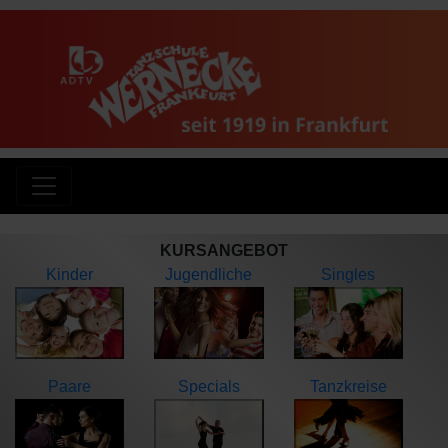
KURSANGEBOT
Kinder
Jugendliche
Singles
Paare
Specials
Tanzkreise