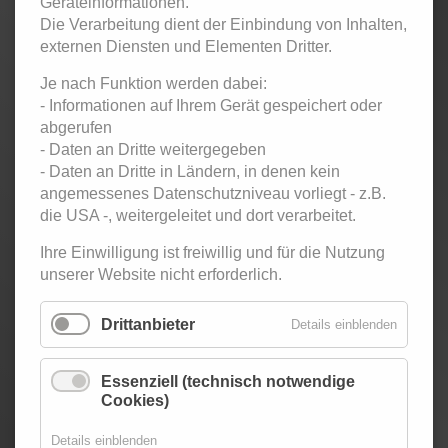
Geräteinformationen.
Rhein-Main-Gebiet. 18 bis 100+ Jahre
Die Verarbeitung dient der Einbindung von Inhalten,
externen Diensten und Elementen Dritter.
Je nach Funktion werden dabei:
Eintritt:
- Informationen auf Ihrem Gerät gespeichert oder
abgerufen
5,- € Kursteilnehmer / 7,- € Ehemalige Kursteilnehmer
- Daten an Dritte weitergegeben
und Gäste
- Daten an Dritte in Ländern, in denen kein
angemessenes Datenschutzniveau vorliegt - z.B.
Zurück
die USA -, weitergeleitet und dort verarbeitet.
< Oktober 2023
November 2023
Dezember 2023 >
Ihre Einwilligung ist freiwillig und für die Nutzung
Mo
ntag
Di
enstag
Mi
ttwoch
Do
nnerstag
Fr
eitag
Sa
mstag
So
nntag
unserer Website nicht erforderlich.
1
2
3
4
5
Top-Ten
Drittanbieter
Details einblenden
Twen-
Club
Essenziell (technisch notwendige
6
7
8
9
10
11
12
Cookies)
Blacklightparty
Top-Ten
Twen-
Details einblenden