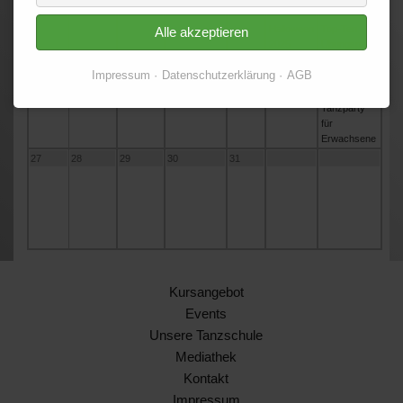
20
21
22
23
24
25
26
Halloween
Top-Ten -
Alle akzeptieren
2025
Übungsparty
für
Impressum
Datenschutzerklärung
AGB
Jugendliche
Twen-Club -
Tanzparty
für
Erwachsene
27
28
29
30
31
Kursangebot
Events
Unsere Tanzschule
Mediathek
Kontakt
Impressum