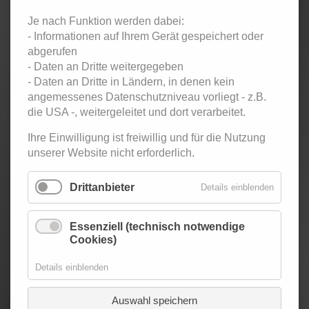
< September
Oktober 2025
November 2025 >
2025
Je nach Funktion werden dabei:
Mo
ntag
Di
enstag
Mi
ttwoch
Do
nnerstag
Fr
eitag
Sa
mstag
So
nntag
- Informationen auf Ihrem Gerät gespeichert oder
1
2
3
4
5
abgerufen
Twen-Club -
- Daten an Dritte weitergegeben
Tanzparty
- Daten an Dritte in Ländern, in denen kein
für
angemessenes Datenschutzniveau vorliegt - z.B.
Erwachsene
die USA -, weitergeleitet und dort verarbeitet.
6
7
8
9
10
11
12
Ihre Einwilligung ist freiwillig und für die Nutzung
Twen-Club -
unserer Website nicht erforderlich.
Tanzparty
für
Erwachsene
Drittanbieter
Details einblenden
13
14
15
16
17
18
19
West
Top-Ten -
Essenziell (technisch notwendige
Coast
Übungsparty
Cookies)
Swing &
für
Discofox
Jugendliche
Party
Twen-Club -
Details einblenden
Tanzparty
für
Auswahl speichern
Erwachsene