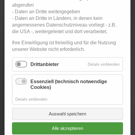
< August 2025
September 2025
Oktober 202
abgerufen
Mo
ntag
Di
enstag
Mi
ttwoch
Do
nnerstag
Fr
eitag
Sa
mstag
So
nnta
- Daten an Dritte weitergegeben
1
2
3
4
5
6
7
- Daten an Dritte in Ländern, in denen kein
Top-Ten
angemessenes Datenschutzniveau vorliegt - z.B.
Twen-Clu
die USA -, weitergeleitet und dort verarbeitet.
Tanzpart
für
Ihre Einwilligung ist freiwillig und für die Nutzung
Erwachs
unserer Website nicht erforderlich.
8
9
10
11
12
13
14
SommerNachtsBall
Twen-Clu
im Palmengarten
Tanzpart
Drittanbieter
Details einblenden
für
Erwachs
Essenziell (technisch notwendige
15
16
17
18
19
20
21
Cookies)
Dance
Dance
Dance Along
Dance
Samstagsparty für
Top-Ten
Along
Along
Alte Oper
Along
Erwachsene
Twen-Clu
Details einblenden
Alte Oper
Alte
Alte
Dance Along Alte
Tanzpart
Oper
Oper
Oper
für
Erwachs
Auswahl speichern
22
23
24
25
26
27
28
Oktoberfest 2025
Top-Ten
Alle akzeptieren
Twen-Clu