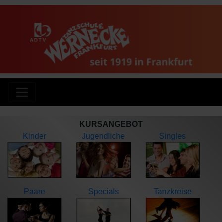
KURSANGEBOT
Kinder
Jugendliche
Singles
Paare
Specials
Tanzkreise