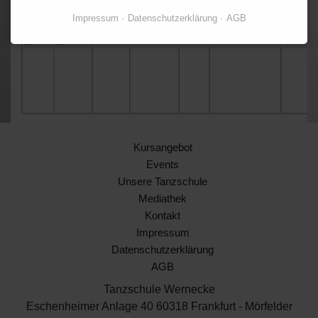
Tanzpart
für
Impressum
Datenschutzerklärung
AGB
Erwachs
29
30
Kursangebot
Events
Unsere Tanzschule
Mediathek
Kontakt
Impressum
Datenschutzerklärung
AGB
Tanzschule Wernecke
Eschenheimer Anlage 40 60318 Frankfurt - Mörfelder