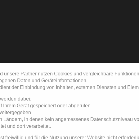
d unsere Partner nutzen Cookies und vergleichbare Funktionen
genen Daten und Geräteinformationen.
dient der Einbindung von Inhalten, externen Diensten und Eleme
 werden dabei:
uf Ihrem Gerät gespeichert oder abgerufen
 weitergegeben
 in Ländern, in denen kein angemessenes Datenschutzniveau vorl
tet und dort verarbeitet.
ist freiwillig und für die Nutzung unserer Website nicht erforderli