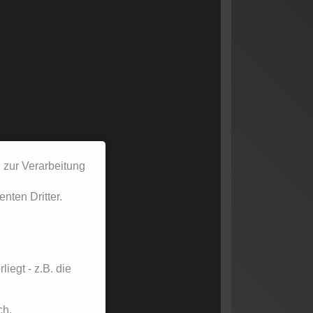
 zur Verarbeitung
nten Dritter.
iegt - z.B. die
ch.