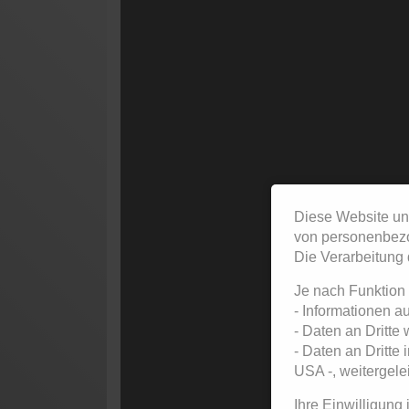
Diese Website un
von personenbezo
Die Verarbeitung 
Je nach Funktion
- Informationen a
- Daten an Dritte
- Daten an Dritte
USA -, weitergelei
Ihre Einwilligung 