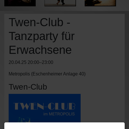
Twen-Club -
Tanzparty für
Erwachsene
20.04.25 20:00–23:00
Metropolis
(
Eschenheimer Anlage 40
)
Twen-Club