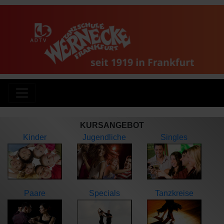
KURSANGEBOT
Kinder
Jugendliche
Singles
Paare
Specials
Tanzkreise