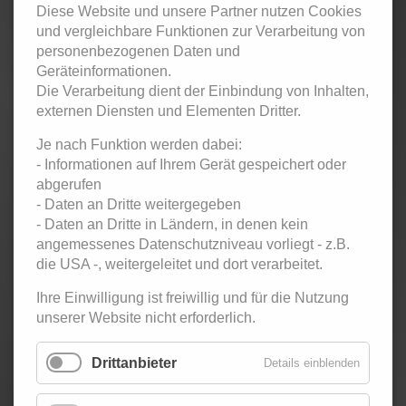
Diese Website und unsere Partner nutzen Cookies
und vergleichbare Funktionen zur Verarbeitung von
personenbezogenen Daten und
Geräteinformationen.
Die Verarbeitung dient der Einbindung von Inhalten,
externen Diensten und Elementen Dritter.
Je nach Funktion werden dabei:
Tanzparty im Metropolis für Erwachsene und Singles.
- Informationen auf Ihrem Gerät gespeichert oder
abgerufen
- Daten an Dritte weitergegeben
- Daten an Dritte in Ländern, in denen kein
angemessenes Datenschutzniveau vorliegt - z.B.
die USA -, weitergeleitet und dort verarbeitet.
Eintritt:
Ihre Einwilligung ist freiwillig und für die Nutzung
5,- € Kursteilnehmer / 7,- € Ehemalige Kursteilnehmer
unserer Website nicht erforderlich.
und Gäste
Zurück
Drittanbieter
Details einblenden
< März 2025
April 2025
Mai 2025 >