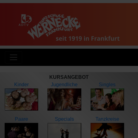
KURSANGEBOT
Kinder
Jugendliche
Singles
Paare
Specials
Tanzkreise