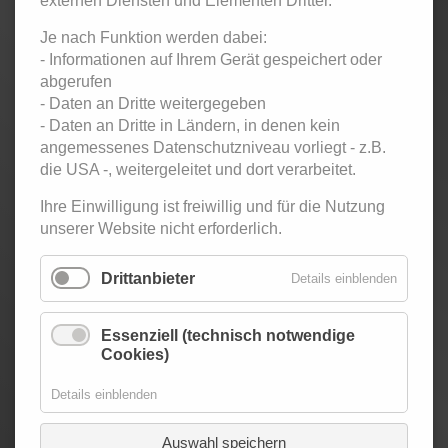
externen Diensten und Elementen Dritter.
Je nach Funktion werden dabei:
Eintritt:
- Informationen auf Ihrem Gerät gespeichert oder
abgerufen
5,- € Kursteilnehmer / 7,- € Ehemalige Kursteilnehmer
- Daten an Dritte weitergegeben
und Gäste
- Daten an Dritte in Ländern, in denen kein
angemessenes Datenschutzniveau vorliegt - z.B.
Zurück
die USA -, weitergeleitet und dort verarbeitet.
< März 2025
April 2025
Mai 2025 >
Ihre Einwilligung ist freiwillig und für die Nutzung
Mo
ntag
Di
enstag
Mi
ttwoch
Do
nnerstag
Fr
eitag
Sa
mstag
So
nntag
unserer Website nicht erforderlich.
1
2
3
4
5
6
Twen-Club -
Tanzparty
Drittanbieter
Details einblenden
für
Erwachsene
Essenziell (technisch notwendige
7
8
9
10
11
12
13
Cookies)
Twen-Club -
Tanzparty
Details einblenden
für
Erwachsene
Auswahl speichern