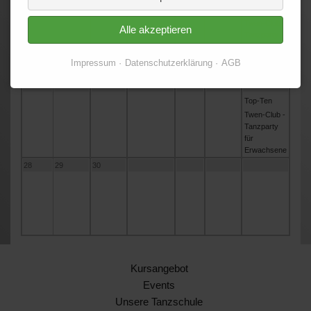
14
15
16
17
18
19
20
Twen-Club -
Alle akzeptieren
Tanzparty
für
Erwachsene
Impressum
Datenschutzerklärung
AGB
21
22
23
24
25
26
27
Top-Ten
Twen-Club -
Tanzparty
für
Erwachsene
28
29
30
Kursangebot
Events
Unsere Tanzschule