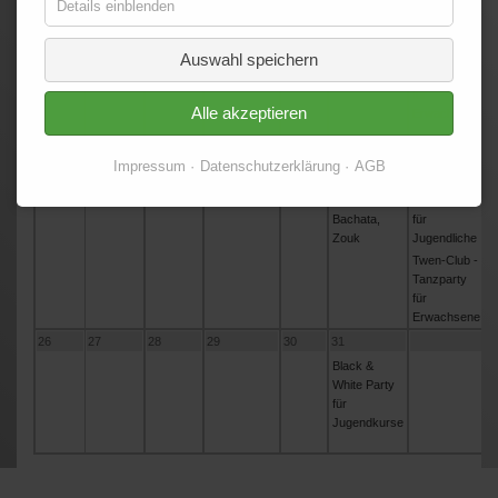
Details einblenden
12
13
14
15
16
17
18
Auswahl speichern
Twen-Club -
Tanzparty
für
Alle akzeptieren
Erwachsene
19
20
21
22
23
24
25
Impressum
Datenschutzerklärung
AGB
Latin Social -
Top-Ten -
Salsa,
Übungsparty
Bachata,
für
Zouk
Jugendliche
Twen-Club -
Tanzparty
für
Erwachsene
26
27
28
29
30
31
Black &
White Party
für
Jugendkurse