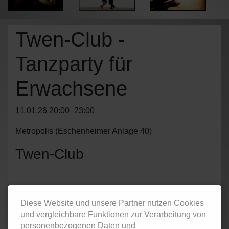
Twen-Club -
Tanzparty für
Erwachsene
11.01.26 20:00–23:00
Metropolis
(
Eschenheimer Anlage 40
)
Twen-Club
Tanzparty im Metropolis für Erwachsene und Singles.
Diese Website und unsere Partner nutzen Cookies
und vergleichbare Funktionen zur Verarbeitung von
personenbezogenen Daten und