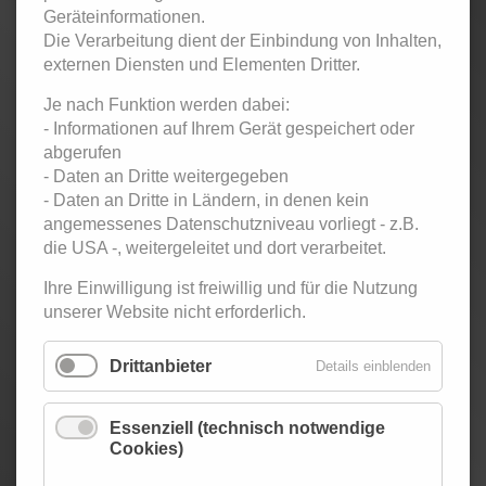
Geräteinformationen.
Die Verarbeitung dient der Einbindung von Inhalten,
Eintritt:
externen Diensten und Elementen Dritter.
5,- € Kursteilnehmer / 7,- € Ehemalige Kursteilnehmer
Je nach Funktion werden dabei:
und Gäste
- Informationen auf Ihrem Gerät gespeichert oder
abgerufen
Zurück
- Daten an Dritte weitergegeben
- Daten an Dritte in Ländern, in denen kein
< Dezember
Januar 2026
Februar 2026 >
angemessenes Datenschutzniveau vorliegt - z.B.
2025
die USA -, weitergeleitet und dort verarbeitet.
Mo
ntag
Di
enstag
Mi
ttwoch
Do
nnerstag
Fr
eitag
Sa
mstag
So
nntag
1
2
3
4
Ihre Einwilligung ist freiwillig und für die Nutzung
Twen-Club -
unserer Website nicht erforderlich.
Tanzparty
für
Erwachsene
Drittanbieter
Details einblenden
5
6
7
8
9
10
11
Twen-Club -
Essenziell (technisch notwendige
Tanzparty
Cookies)
für
Erwachsene