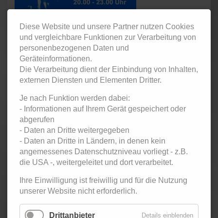
Diese Website und unsere Partner nutzen Cookies
und vergleichbare Funktionen zur Verarbeitung von
personenbezogenen Daten und
Geräteinformationen.
Die Verarbeitung dient der Einbindung von Inhalten,
externen Diensten und Elementen Dritter.
Tanzparty im Metropolis für Erwachsene und Singles.
Je nach Funktion werden dabei:
- Informationen auf Ihrem Gerät gespeichert oder
abgerufen
- Daten an Dritte weitergegeben
- Daten an Dritte in Ländern, in denen kein
Eintritt:
angemessenes Datenschutzniveau vorliegt - z.B.
die USA -, weitergeleitet und dort verarbeitet.
5,- € Kursteilnehmer / 7,- € Ehemalige Kursteilnehmer
und Gäste
Ihre Einwilligung ist freiwillig und für die Nutzung
unserer Website nicht erforderlich.
Zurück
< Dezember
Januar 2026
Februar 2026 >
Drittanbieter
Details einblenden