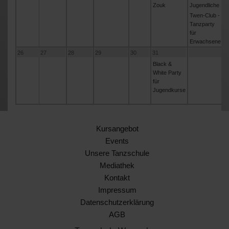
Zouk
Jugendliche
Twen-Club -
Tanzparty
für
Erwachsene
26
27
28
29
30
31
Black &
White Party
für
Jugendkurse
Kursangebot
Events
Unsere Tanzschule
Mediathek
Kontakt
Impressum
Datenschutzerklärung
AGB