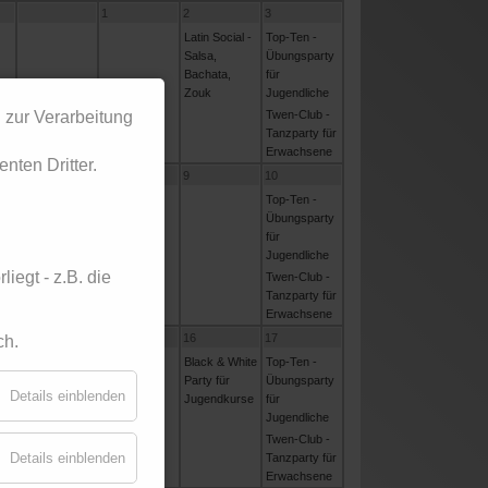
1
2
3
Latin Social -
Top-Ten -
Salsa,
Übungsparty
Bachata,
für
Zouk
Jugendliche
 zur Verarbeitung
Twen-Club -
Tanzparty für
Erwachsene
nten Dritter.
7
8
9
10
Top-Ten -
Übungsparty
für
Jugendliche
iegt - z.B. die
Twen-Club -
Tanzparty für
Erwachsene
14
15
16
17
ch.
Black & White
Top-Ten -
Party für
Übungsparty
Details einblenden
Jugendkurse
für
Jugendliche
Twen-Club -
Details einblenden
Tanzparty für
Erwachsene