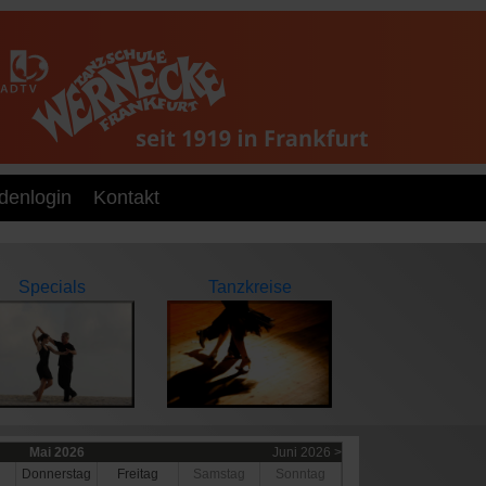
denlogin
Kontakt
Specials
Tanzkreise
Mai 2026
Juni 2026 >
h
Do
nnerstag
Fr
eitag
Sa
mstag
So
nntag