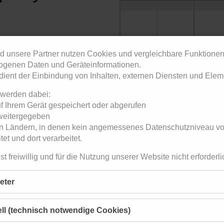
d unsere Partner nutzen Cookies und vergleichbare Funktionen
imer Anlage 40
)
genen Daten und Geräteinformationen.
dient der Einbindung von Inhalten, externen Diensten und Eleme
4
5
6
 werden dabei:
uf Ihrem Gerät gespeichert oder abgerufen
 weitergegeben
 in Ländern, in denen kein angemessenes Datenschutzniveau vorl
tet und dort verarbeitet.
11
12
13
ist freiwillig und für die Nutzung unserer Website nicht erforderli
ieter
ßer in den Ferien) von 17.30
die Tat umsetzen.
den der Jugendkurse.
ll (technisch notwendige Cookies)
 Gleichgesinnter. Das Ganze