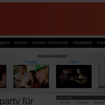
gebot
Events
Unsere Tanzschule
Mediathek
Kun
KURSANGEBOT
Singles
Paare
arty für
< April 2026
Mo
ntag
Di
enstag
Mi
ttwoc