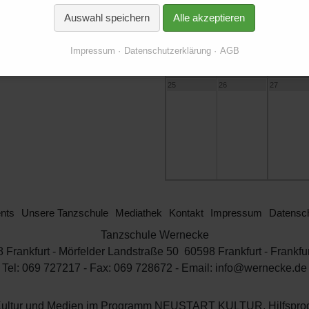
18
19
20
 von Frankfurt im
Auswahl speichern
Alle akzeptieren
Impressum
Datenschutzerklärung
AGB
25
26
27
nts
Unsere Tanzschule
Mediathek
Kontakt
Impressum
Datensch
Tanzschule Wernecke
Frankfurt - Mörfelder Landstraße 50 60598 Frankfurt - Frankfu
Tel: 069 727217 - Fax: 069 728672 - Email: info@wernecke.de
für Kultur und Medien im Programm NEUSTART KULTUR, Hilfs