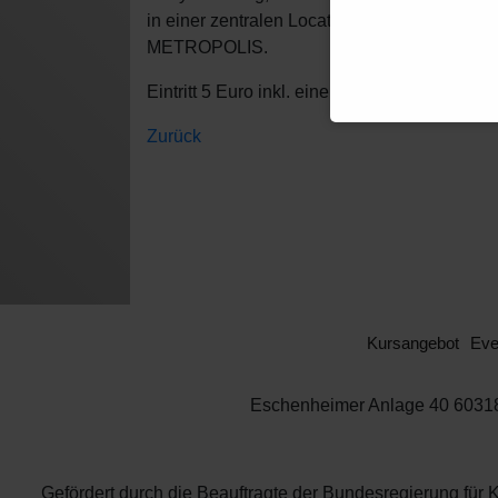
in einer zentralen Location über den Dächern
METROPOLIS.
Eintritt 5 Euro inkl. einem Freigetränk
Zurück
Kursangebot
Eve
Eschenheimer Anlage 40 60318 
Gefördert durch die Beauftragte der Bundesregierung 