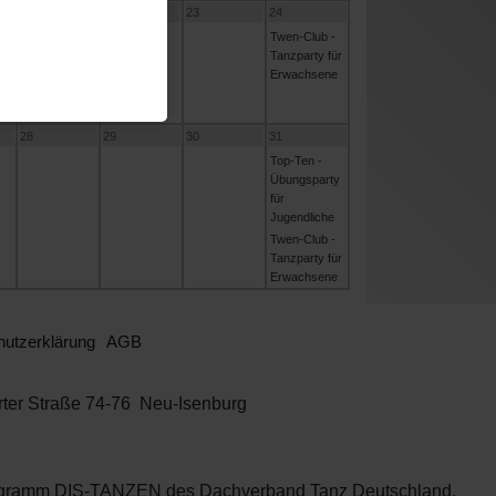
21
22
23
24
Twen-Club -
Tanzparty für
Erwachsene
28
29
30
31
Top-Ten -
Übungsparty
für
Jugendliche
Twen-Club -
Tanzparty für
Erwachsene
utzerklärung
AGB
rter Straße 74-76 Neu-Isenburg
programm DIS-TANZEN des Dachverband Tanz Deutschland.