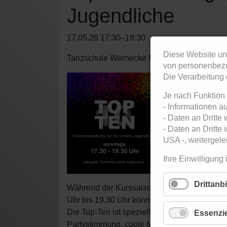
Jugendliche
17.05.26 17:30–19:30
Diese Website un
Tanzschule Wernecke Metropolis
(
Eschenhe
von personenbezo
Die Verarbeitung 
Je nach Funktion
- Informationen a
- Daten an Dritte
- Daten an Dritte
USA -, weitergelei
Ihre Einwilligung 
Drittanb
Während der Kurssaison immer sonntags (au
Uhr bis 19.30 Uhr könnt ihr das Gelernte in 
Die Top-Ten ist speziell für die Teilnehmen
Essenzie
Partystimmung, coole Musik und jede Menge