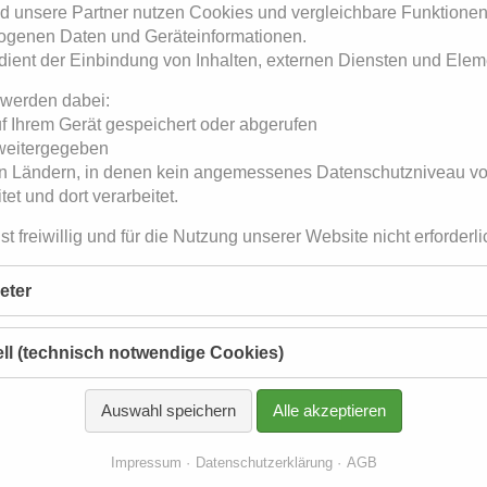
d unsere Partner nutzen Cookies und vergleichbare Funktionen
1
genen Daten und Geräteinformationen.
dient der Einbindung von Inhalten, externen Diensten und Eleme
 werden dabei:
uf Ihrem Gerät gespeichert oder abgerufen
imer Anlage 40
)
6
7
8
 weitergegeben
 in Ländern, in denen kein angemessenes Datenschutzniveau vorl
tet und dort verarbeitet.
ßer in den Ferien) von 17.30
ist freiwillig und für die Nutzung unserer Website nicht erforderli
die Tat umsetzen.
den der Jugendkurse.
 Gleichgesinnter. Das Ganze
ieter
13
14
15
 von Frankfurt im
ll (technisch notwendige Cookies)
Auswahl speichern
Alle akzeptieren
20
21
22
Impressum
Datenschutzerklärung
AGB