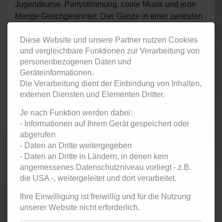
Jugendkurse. Partystimmung, coole Musik und jede
Menge Gleichgesinnter. Das Ganze in einer zentralen
Location über den Dächern von Frankfurt im
Diese Website und unsere Partner nutzen Cookies
METROPOLIS.
und vergleichbare Funktionen zur Verarbeitung von
Eintritt 5 Euro inkl. einem Freigetränk
personenbezogenen Daten und
Geräteinformationen.
Zurück
Die Verarbeitung dient der Einbindung von Inhalten,
externen Diensten und Elementen Dritter.
< Februar 2026
März 2026
April 2026 >
Mo
ntag
Di
enstag
Mi
ttwoch
Do
nnerstag
Fr
eitag
Sa
mstag
So
nntag
Je nach Funktion werden dabei:
1
- Informationen auf Ihrem Gerät gespeichert oder
Top-Ten -
abgerufen
Übungsparty
- Daten an Dritte weitergegeben
für
- Daten an Dritte in Ländern, in denen kein
Jugendliche
angemessenes Datenschutzniveau vorliegt - z.B.
Twen-Club -
Tanzparty
die USA -, weitergeleitet und dort verarbeitet.
für
Erwachsene
Ihre Einwilligung ist freiwillig und für die Nutzung
2
3
4
5
6
7
8
unserer Website nicht erforderlich.
Latin Social -
Top-Ten -
Salsa,
Übungsparty