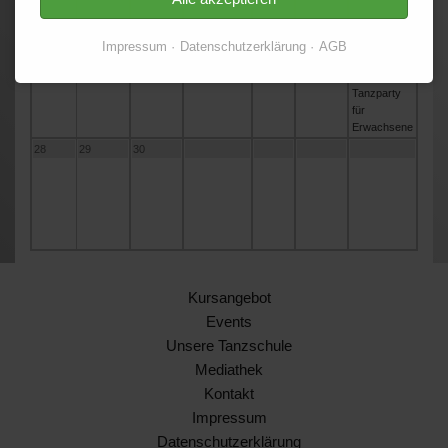
21
22
23
24
25
26
27
Impressum
Datenschutzerklärung
AGB
Top-Ten
Twen-Club -
Tanzparty
für
Erwachsene
28
29
30
Kursangebot
Events
Unsere Tanzschule
Mediathek
Kontakt
Impressum
Datenschutzerklärung