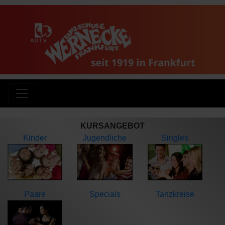
KURSANGEBOT
Kinder
Jugendliche
Singles
Paare
Specials
Tanzkreise