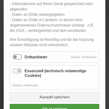
- Informationen auf Ihrem Gerät gespeichert oder
Eintritt 5 Euro inkl. einem Freigetränk
abgerufen
- Daten an Dritte weitergegeben
Zurück
- Daten an Dritte in Ländern, in denen kein
angemessenes Datenschutzniveau vorliegt - z.B.
< März 2025
April 2025
Mai 2025 >
Mo
ntag
Di
enstag
Mi
ttwoch
Do
nnerstag
Fr
eitag
Sa
mstag
So
nntag
die USA -, weitergeleitet und dort verarbeitet.
1
2
3
4
5
6
Ihre Einwilligung ist freiwillig und für die Nutzung
Twen-Club -
unserer Website nicht erforderlich.
Tanzparty
für
Erwachsene
Drittanbieter
Details einblenden
7
8
9
10
11
12
13
Twen-Club -
Essenziell (technisch notwendige
Tanzparty
Cookies)
für
Erwachsene
Details einblenden
14
15
16
17
18
19
20
Twen-Club -
Auswahl speichern
Tanzparty
für
Erwachsene
Alle akzeptieren