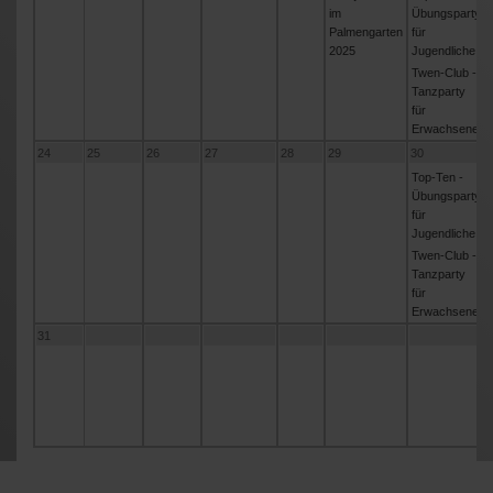
im
Übungsparty
Palmengarten
für
2025
Jugendliche
Twen-Club -
Tanzparty
für
Erwachsene
24
25
26
27
28
29
30
Top-Ten -
Übungsparty
für
Jugendliche
Twen-Club -
Tanzparty
für
Erwachsene
31