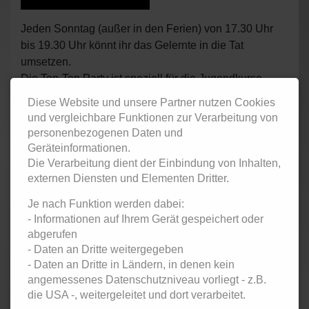
Jeden Sonntag (außer in den Ferien) von 17.30 Uhr
bis 19.30 Uhr könnt ihr das Gelernte in die Tat
umsetzen.
Die Top-Ten Party ist speziell für die Jugendkurse.
Partystimmung, coole Musik und jede Menge
Diese Website und unsere Partner nutzen Cookies
Gleichgesinnter. Das Ganze in einer trendigen
und vergleichbare Funktionen zur Verarbeitung von
Location über den Dächern von Frankfurt im
personenbezogenen Daten und
METROPOLIS.
Geräteinformationen.
Die Verarbeitung dient der Einbindung von Inhalten,
Eintritt 5 Euro inkl. einem Freigetränk
externen Diensten und Elementen Dritter.
Zurück
Je nach Funktion werden dabei:
- Informationen auf Ihrem Gerät gespeichert oder
< Februar 2025
März 2025
April 2025 >
abgerufen
Mo
ntag
Di
enstag
Mi
ttwoch
Do
nnerstag
Fr
eitag
Sa
mstag
So
nntag
- Daten an Dritte weitergegeben
1
2
- Daten an Dritte in Ländern, in denen kein
Faschingsball
Top-Ten -
angemessenes Datenschutzniveau vorliegt - z.B.
2025
Übungsparty
die USA -, weitergeleitet und dort verarbeitet.
für
Jugendliche