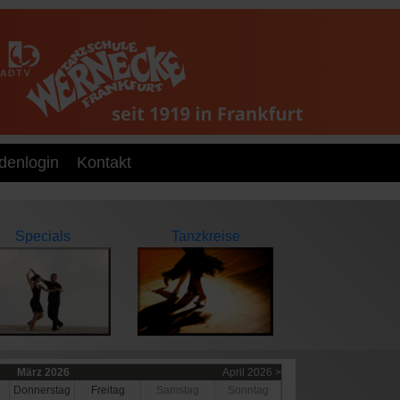
denlogin
Kontakt
Specials
Tanzkreise
März 2026
April 2026 >
Do
nnerstag
Fr
eitag
Sa
mstag
So
nntag