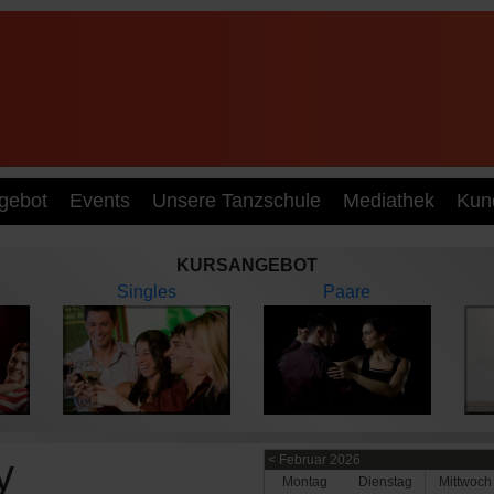
gebot
Events
Unsere Tanzschule
Mediathek
Kun
KURSANGEBOT
Singles
Paare
y
< Februar 2026
Mo
ntag
Di
enstag
Mi
ttwoch