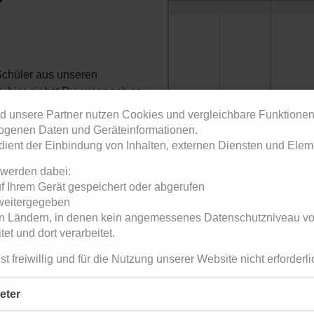
 Schüler aus unseren
 hier siehst Du, wer noch so
 nebenbei lernst Du auch
d unsere Partner nutzen Cookies und vergleichbare Funktionen
2
3
4
en neuen Tanzschritt oder
genen Daten und Geräteinformationen.
ht zu kurz.
dient der Einbindung von Inhalten, externen Diensten und Eleme
nd zu verbringen und für den
 werden dabei:
uf Ihrem Gerät gespeichert oder abgerufen
 weitergegeben
 in Ländern, in denen kein angemessenes Datenschutzniveau vorl
9
10
11
tet und dort verarbeitet.
ist freiwillig und für die Nutzung unserer Website nicht erforderli
ieter