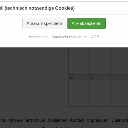
16
17
18
ll (technisch notwendige Cookies)
Auswahl speichern
Alle akzeptieren
Impressum
Datenschutzerklärung
AGB
23
24
25
30
31
nts
Unsere Tanzschule
Mediathek
Kontakt
Impressum
Datensch