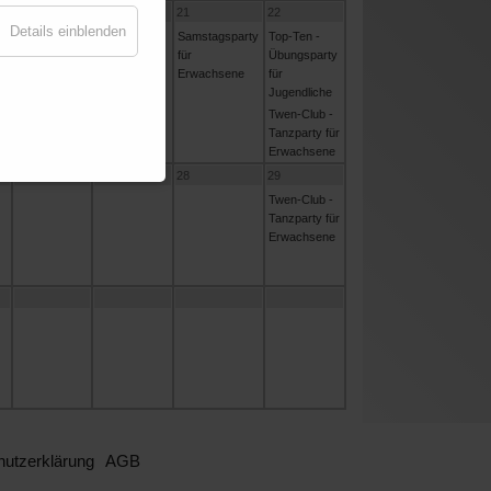
19
20
21
22
Details einblenden
Samstagsparty
Top-Ten -
für
Übungsparty
Erwachsene
für
Jugendliche
Twen-Club -
Tanzparty für
Erwachsene
26
27
28
29
Twen-Club -
Tanzparty für
Erwachsene
utzerklärung
AGB