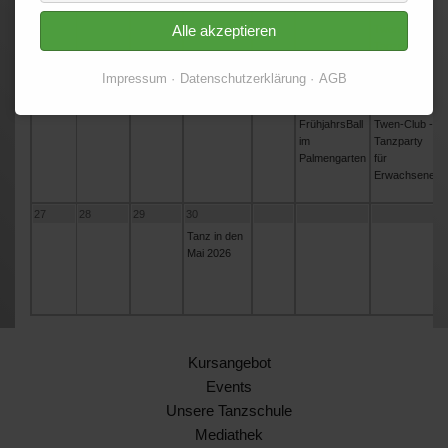
Jugendliche
Alle akzeptieren
Twen-Club -
Tanzparty
für
Impressum
Datenschutzerklärung
AGB
Erwachsene
20
21
22
23
24
25
26
FrühjahrsBall
Twen-Club -
im
Tanzparty
Palmengarten
für
Erwachsene
27
28
29
30
Tanz in den
Mai 2026
Kursangebot
Events
Unsere Tanzschule
Mediathek