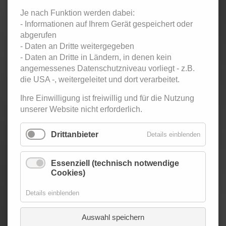
Zurück
Je nach Funktion werden dabei:
- Informationen auf Ihrem Gerät gespeichert oder
< März 2026
April 2026
Mai 2026 >
abgerufen
Mo
ntag
Di
enstag
Mi
ttwoch
Do
nnerstag
Fr
eitag
Sa
mstag
So
nntag
- Daten an Dritte weitergegeben
1
2
3
4
5
- Daten an Dritte in Ländern, in denen kein
Twen-Club -
angemessenes Datenschutzniveau vorliegt - z.B.
Tanzparty
die USA -, weitergeleitet und dort verarbeitet.
für
Erwachsene
Ihre Einwilligung ist freiwillig und für die Nutzung
unserer Website nicht erforderlich.
6
7
8
9
10
11
12
Latin Social -
Top-Ten -
Salsa,
Übungsparty
Drittanbieter
Details einblenden
Bachata,
für
Zouk
Jugendliche
Twen-Club -
Essenziell (technisch notwendige
Tanzparty
Cookies)
für
Erwachsene
Details einblenden
13
14
15
16
17
18
19
Top-Ten -
Übungsparty
Auswahl speichern
für