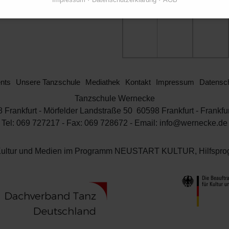
29
30
nts
Unsere Tanzschule
Mediathek
Kontakt
Impressum
Datensch
Tanzschule Wernecke
Frankfurt - Mörfelder Landstraße 50 60598 Frankfurt - Frankfu
Tel: 069 727217 - Fax: 069 728672 - Email: info@wernecke.de
für Kultur und Medien im Programm NEUSTART KULTUR, Hilfs