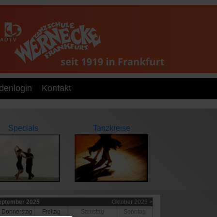
denlogin
Kontakt
Specials
Tanzkreise
eptember 2025
Oktober 2025 >
Do
nnerstag
Fr
eitag
Sa
mstag
So
nntag