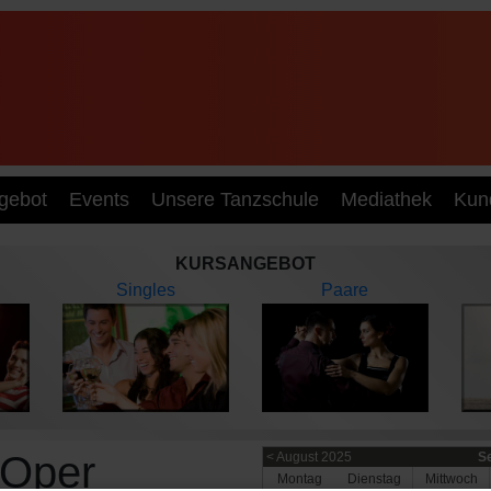
gebot
Events
Unsere Tanzschule
Mediathek
Kun
KURSANGEBOT
Singles
Paare
 Oper
< August 2025
S
Mo
ntag
Di
enstag
Mi
ttwoch