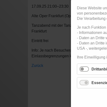
17.09.25 21:00–23:30
Diese Website un
von personenbezo
Alte Oper Frankfurt
(
Opernplatz 1
)
Die Verarbeitung 
Tanzabend mit der Tanzschule Wernecke im L
Je nach Funktion
Frankfurt
- Informationen a
- Daten an Dritte
Eintritt frei
- Daten an Dritte
USA -, weitergelei
Info: Je nach Besucherandrang an der Alten
Einlassbegrenzungen kommen
Ihre Einwilligung 
Zurück
Drittanb
Essenzie